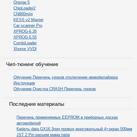
Orange 5
ChipLoader2
CN900mini
KESS v2 Master
Car scanner Pro
XPROG-6.26
XPROG-5.55
CombiLoader
Xhorse VVDI
Чип-тюнинг обучение
Обучение Перечень уроков отключение иммобилайзера
Инструкции
Обучение Очистка CRASH Перечень уроков
Последние материалы
Перечень применяемых EEPROM в приборных досках
автомобилей
Кабель data GX16 3пин провод многожильный 4+экран 500мм
JST 2 Pin разъем мама папа