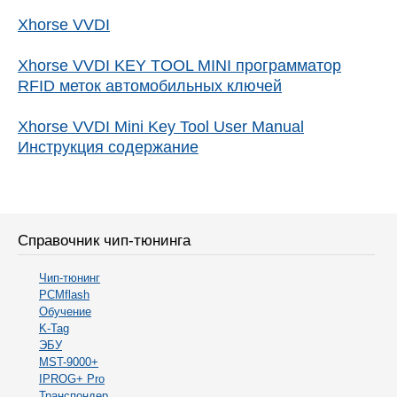
во
поиска...
Xhorse VVDI
строк:
Xhorse VVDI KEY TOOL MINI программатор
RFID меток автомобильных ключей
Xhorse VVDI Mini Key Tool User Manual
Инструкция содержание
Справочник чип-тюнинга
Чип-тюнинг
PCMflash
Обучение
K-Tag
ЭБУ
MST-9000+
IPROG+ Pro
Транспондер