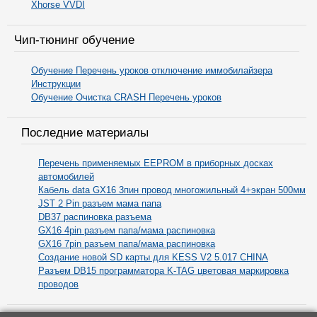
Xhorse VVDI
Чип-тюнинг обучение
Обучение Перечень уроков отключение иммобилайзера
Инструкции
Обучение Очистка CRASH Перечень уроков
Последние материалы
Перечень применяемых EEPROM в приборных досках
автомобилей
Кабель data GX16 3пин провод многожильный 4+экран 500мм
JST 2 Pin разъем мама папа
DB37 распиновка разъема
GX16 4pin разъем папа/мама распиновка
GX16 7pin разъем папа/мама распиновка
Cоздание новой SD карты для KESS V2 5.017 CHINA
Разъем DB15 программатора K-TAG цветовая маркировка
проводов