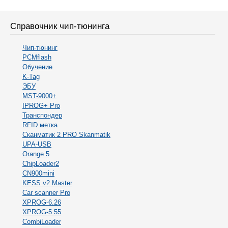
Справочник чип-тюнинга
Чип-тюнинг
PCMflash
Обучение
K-Tag
ЭБУ
MST-9000+
IPROG+ Pro
Транспондер
RFID метка
Сканматик 2 PRO Skanmatik
UPA-USB
Orange 5
ChipLoader2
CN900mini
KESS v2 Master
Car scanner Pro
XPROG-6.26
XPROG-5.55
CombiLoader