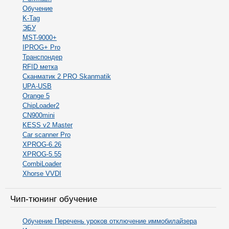
Обучение
K-Tag
ЭБУ
MST-9000+
IPROG+ Pro
Транспондер
RFID метка
Сканматик 2 PRO Skanmatik
UPA-USB
Orange 5
ChipLoader2
CN900mini
KESS v2 Master
Car scanner Pro
XPROG-6.26
XPROG-5.55
CombiLoader
Xhorse VVDI
Чип-тюнинг обучение
Обучение Перечень уроков отключение иммобилайзера