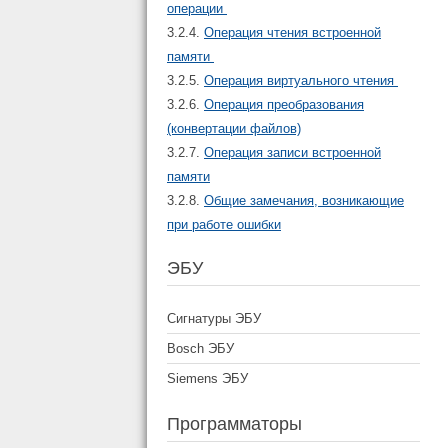
операции
3.2.4.
Операция чтения встроенной
памяти
3.2.5.
Операция виртуального чтения
3.2.6.
Операция преобразования
(конвертации файлов)
3.2.7.
Операция записи встроенной
памяти
3.2.8.
Общие замечания, возникающие
при работе ошибки
ЭБУ
Сигнатуры ЭБУ
Bosch ЭБУ
Siemens ЭБУ
Программаторы