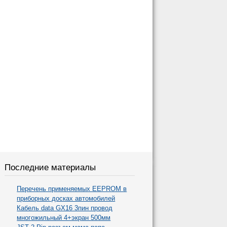
Последние материалы
Перечень применяемых EEPROM в
приборных досках автомобилей
Кабель data GX16 3пин провод
многожильный 4+экран 500мм