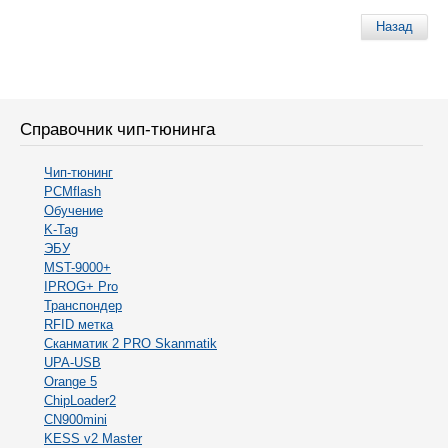
Назад
Справочник чип-тюнинга
Чип-тюнинг
PCMflash
Обучение
K-Tag
ЭБУ
MST-9000+
IPROG+ Pro
Транспондер
RFID метка
Сканматик 2 PRO Skanmatik
UPA-USB
Orange 5
ChipLoader2
CN900mini
KESS v2 Master