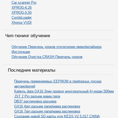
Car scanner Pro
XPROG-6.26
XPROG-5.55
CombiLoader
Xhorse VVDI
Чип-тюнинг обучение
Обучение Перечень уроков отключение иммобилайзера
Инструкции
Обучение Очистка CRASH Перечень уроков
Последние материалы
Перечень применяемых EEPROM в приборных досках
автомобилей
Кабель data GX16 3пин провод многожильный 4+экран 500мм
JST 2 Pin разъем мама папа
DB37 распиновка разъема
GX16 4pin разъем папа/мама распиновка
GX16 7pin разъем папа/мама распиновка
Cоздание новой SD карты для KESS V2 5.017 CHINA