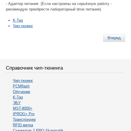
- Адаптер питания. (Если настроены на серьёзную работу -
рекомендую приобрести лабораторный блок питания).
K-Tag
Чип-тюнинг
Вперед
Справочник чип-тюнинга
Чип-тюнинг
PCMflash
Обучение
K-Tag
ЭБУ
MST-9000+
IPROG+ Pro
Транспондер
RFID метка
Сканматик 2 PRO Skanmatik