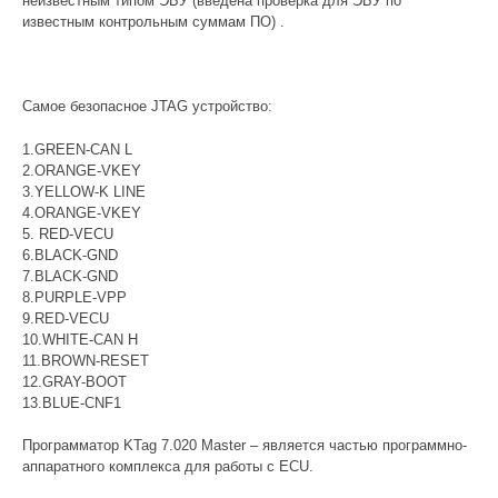
неизвестным типом ЭБУ (введена проверка для ЭБУ по
известным контрольным суммам ПО) .
Самое безопасное JTAG устройство:
1.GREEN-CAN L
2.ORANGE-VKEY
3.YELLOW-K LINE
4.ORANGE-VKEY
5. RED-VECU
6.BLACK-GND
7.BLACK-GND
8.PURPLE-VPP
9.RED-VECU
10.WHITE-CAN H
11.BROWN-RESET
12.GRAY-BOOT
13.BLUE-CNF1
Программатор KTag 7.020 Master – является частью программно-
аппаратного комплекса для работы с ECU.