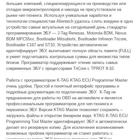
больших компаний, специализирующихся на производстве или
отладке микроконтроллеров и никогда не присутствовали на
рынке чип-тюнинга. Используя уникальные наработки и
технологии специалистам Alientech удалось слить воедино в одно
устройство самые актуальные на сегодняшний день стандарты
программирования ЭБУ — J-Tag Renesas, Motorola BDM, Nexus
BDM MPC55xx, Bootloader Mitsubishi, Bootloader Infineon Tricore,
Bootloader C167 and ST10. Устройство автоматически
идентифицирует ЭБУ, вычитывает полную область памяти (FULL)
и умеет подсчитывать контрольные суммы для множества типов
блоков. Программатор поддерживает чтение запись самых
современных ЭБУ с процессорами TriCore с TPROT 8-10.
Работа с программатором K-TAG KTAG ECU Programmer Master
очень удобна. Простой и понятный интерфейс программы и
подробные документации по подключению ЭБУ. K-Tag не
предназначен для работы по OBD на автомобиле и является
профессиональным программатором для чип-тюнинга и
перезаписи ЭБУ. Версия KTAG Master позволяет сохранять –
загружать файлы в открытом бинарном виде. KTAG K-TAG ECU
Programming Tool Master идентифицирует ЭБУ и автоматически
делает его резервную копию. Для исключения возникновения
возможных проблем программатор не станет работать с