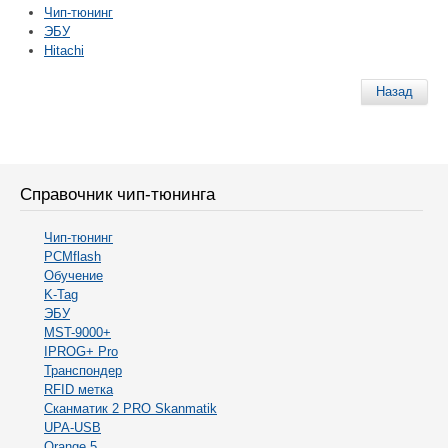
Чип-тюнинг
ЭБУ
Hitachi
Назад
Справочник чип-тюнинга
Чип-тюнинг
PCMflash
Обучение
K-Tag
ЭБУ
MST-9000+
IPROG+ Pro
Транспондер
RFID метка
Сканматик 2 PRO Skanmatik
UPA-USB
Orange 5