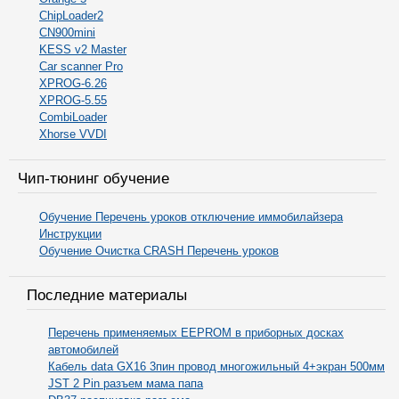
ChipLoader2
CN900mini
KESS v2 Master
Car scanner Pro
XPROG-6.26
XPROG-5.55
CombiLoader
Xhorse VVDI
Чип-тюнинг обучение
Обучение Перечень уроков отключение иммобилайзера
Инструкции
Обучение Очистка CRASH Перечень уроков
Последние материалы
Перечень применяемых EEPROM в приборных досках
автомобилей
Кабель data GX16 3пин провод многожильный 4+экран 500мм
JST 2 Pin разъем мама папа