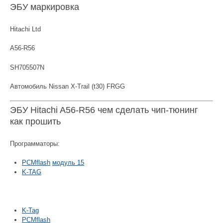
ЭБУ маркировка
Hitachi Ltd
A56-R56
SH705507N
Автомобиль Nissan X-Trail (t30) FRGG
ЭБУ Hitachi A56-R56 чем сделать чип-тюнинг
как прошить
Программаторы:
PCMflash
модуль 15
K-TAG
K-Tag
PCMflash