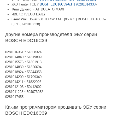
УАЗ Hunter I ЭБУ
BOSH EDC16C39-6.H1 (0281014333
)
Фиат Дукато FIAT DUCATO MAXI
ИВЕКО IVECO DAILY
Great Wall Hover 2.8 TD 4WD MT (95 л.с.) BOSH EDC16C39-
6,Р1 (0281013328)
Другие номера производетеля ЭБУ серии
BOSCH EDC16C39
0281016361 * 51858324
0281014840 * 51819809
0281015576 * 51861913
0281014839 * 51826694
0281018924 * 55244353
0281014209 * 51799349
0281014211 * 51822926
0281012193 * 50412602
0281011228 * 504073032
0281017455
Каким программатором прошивать ЭБУ серии
BOSCH EDC16C39