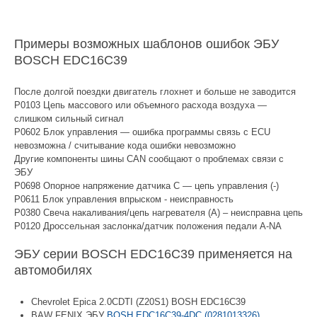
Примеры возможных шаблонов ошибок ЭБУ
BOSCH EDC16C39
После долгой поездки двигатель глохнет и больше не заводится
P0103 Цепь массового или объемного расхода воздуха —
слишком сильный сигнал
P0602 Блок управления — ошибка программы связь с ECU
невозможна / считывание кода ошибки невозможно
Другие компоненты шины CAN сообщают о проблемах связи с
ЭБУ
P0698 Опорное напряжение датчика C — цепь управления (-)
P0611 Блок управления впрыском - неисправность
P0380 Свеча накаливания/цепь нагревателя (A) – неисправна цепь
P0120 Дроссельная заслонка/датчик положения педали A-NA
ЭБУ серии BOSCH EDC16C39 применяется на
автомобилях
Chevrolet Epica 2.0CDTI (Z20S1) BOSH EDC16C39
BAW FENIX ЭБУ
BOSH EDC16C39-4DC (0281013326)