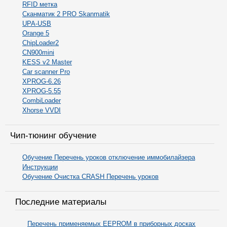
RFID метка
Сканматик 2 PRO Skanmatik
UPA-USB
Orange 5
ChipLoader2
CN900mini
KESS v2 Master
Car scanner Pro
XPROG-6.26
XPROG-5.55
CombiLoader
Xhorse VVDI
Чип-тюнинг обучение
Обучение Перечень уроков отключение иммобилайзера
Инструкции
Обучение Очистка CRASH Перечень уроков
Последние материалы
Перечень применяемых EEPROM в приборных досках